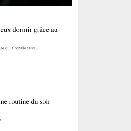
eux dormir grâce au
gue qui s’installe sans…
ne routine du soir
de…