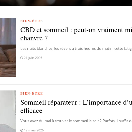
BIEN-ÊTRE
CBD et sommeil : peut-on vraiment mi
chanvre ?
Les nuits blanches, les réveils à trois heures du matin, cette fati
21 juin 2026
BIEN-ÊTRE
Sommeil réparateur : L’importance d’u
efficace
Vous avez du mal à trouver le sommeil le soir ? Parfois, il suffit 
12 mars 2026