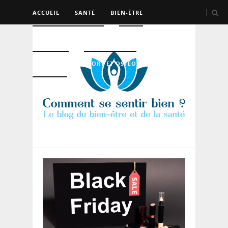
ACCUEIL
SANTÉ
BIEN-ÊTRE
PSYCHO ET DEV PERSO
BEAUTÉ
NUTRITION
SPORT ET OSTÉO
LOGEMENT