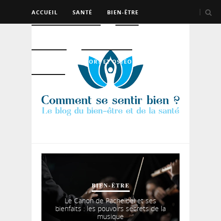
ACCUEIL
SANTÉ
BIEN-ÊTRE
PSYCHO ET DEV PERSO
BEAUTÉ
NUTRITION
SPORT ET OSTÉO
LOGEMENT
BIEN-ÊTRE
Le Canon de Pachelbel et ses
bienfaits : les pouvoirs secrets de la
musique