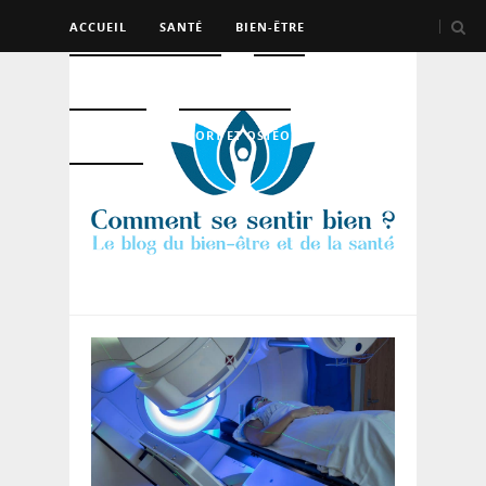
ACCUEIL
SANTÉ
BIEN-ÊTRE
PSYCHO ET DEV PERSO
BEAUTÉ
NUTRITION
SPORT ET OSTÉO
LOGEMENT