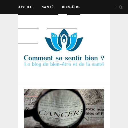
ACCUEIL
SANTÉ
BIEN-ÊTRE
PSYCHO ET DEV PERSO
BEAUTÉ
NUTRITION
SPORT ET OSTÉO
LOGEMENT