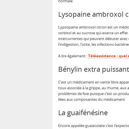
normale.
Lysopaine ambroxol c
Lypsopaine ambroxol citron est un médica
sorbitol et au sucrose qui exerce un effet 
intercurrentes qui peuvent débuter avec d
l’indigestion, l’otite, les infections bacté
A lire également :
Téléassistance : quel e
Bénylin extra puissa
C’est un médicament en vente libre apparte
toux associée à la grippe, au rhume, aux a
problèmes de foie puisque c’est un produit
liées aux composantes du médicament.
La guaifénésine
Encore appelée guaiacolate c’est l’expector