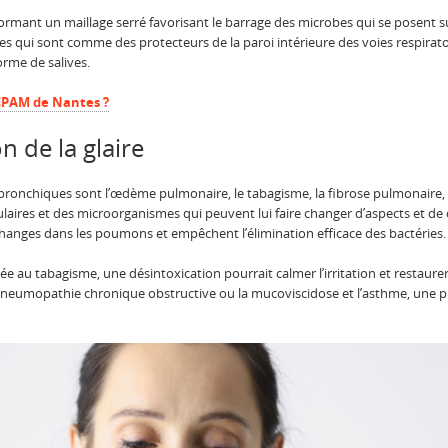
rmant un maillage serré favorisant le barrage des microbes qui se posent sur
iles qui sont comme des protecteurs de la paroi intérieure des voies respira
rme de salives.
 CPAM de Nantes ?
n de la glaire
ronchiques sont l’œdème pulmonaire, le tabagisme, la fibrose pulmonaire, l
llulaires et des microorganismes qui peuvent lui faire changer d’aspects et de
changes dans les poumons et empêchent l’élimination efficace des bactéries
iée au tabagisme, une désintoxication pourrait calmer l’irritation et restaure
eumopathie chronique obstructive ou la mucoviscidose et l’asthme, une pri