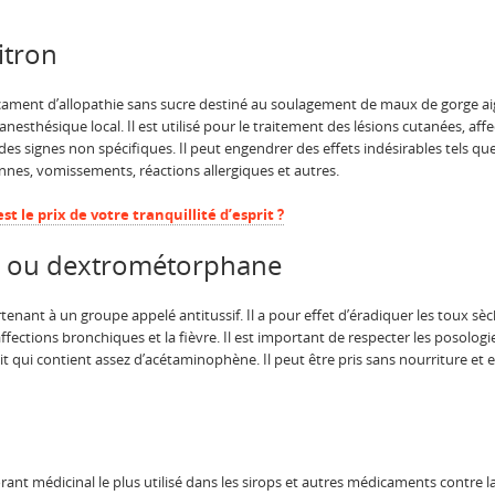
itron
ment d’allopathie sans sucre destiné au soulagement de maux de gorge aigu
anesthésique local. Il est utilisé pour le traitement des lésions cutanées, aff
es signes non spécifiques. Il peut engendrer des effets indésirables tels qu
riennes, vomissements, réactions allergiques et autres.
st le prix de votre tranquillité d’esprit ?
nt ou dextrométorphane
nant à un groupe appelé antitussif. Il a pour effet d’éradiquer les toux sèc
ffections bronchiques et la fièvre. Il est important de respecter les posologie
 qui contient assez d’acétaminophène. Il peut être pris sans nourriture et es
ant médicinal le plus utilisé dans les sirops et autres médicaments contre la 