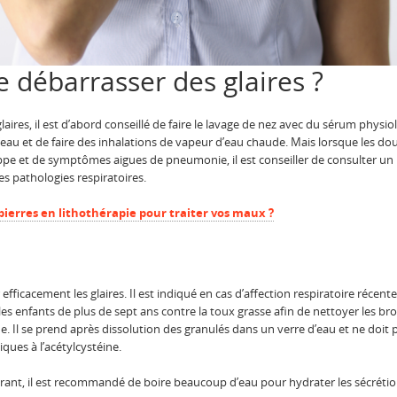
e débarrasser des glaires ?
aires, il est d’abord conseillé de faire le lavage de nez avec du sérum phys
 d’eau et de faire des inhalations de vapeur d’eau chaude. Mais lorsque les d
ppe et de symptômes aigues de pneumonie, il est conseiller de consulter u
es pathologies respiratoires.
pierres en lithothérapie pour traiter vos maux ?
r efficacement les glaires. Il est indiqué en cas d’affection respiratoire récent
les enfants de plus de sept ans contre la toux grasse afin de nettoyer les br
e. Il se prend après dissolution des granulés dans un verre d’eau et ne doit p
ques à l’acétylcystéine.
nt, il est recommandé de boire beaucoup d’eau pour hydrater les sécrétions