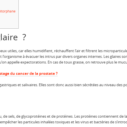
métorphane
laire ?
ueux utiles, car elles humidifient, réchauffent l’air et filtrent les micropart
t l’organisme à évacuer les intrus par divers organes internes. Les glaires so
e qu’on appelle expectorations. En cas de toux grasse, on retrouve plus le mucus
stage du cancer de la prostate ?
, gastriques et salivaires. Elles sont donc aussi bien sécrétées au niveau de
u, de sels, de glycoprotéines et de protéines. Les protéines contiennent de l
êcher les particules inhalées toxiques et les virus et bactéries de s’intro