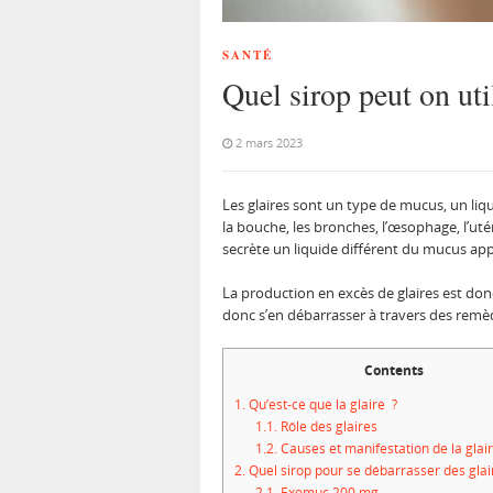
SANTÉ
Quel sirop peut on uti
2 mars 2023
Les glaires sont un type de mucus, un liq
la bouche, les bronches, l’œsophage, l’ut
secrète un liquide différent du mucus app
La production en excès de glaires est don
donc s’en débarrasser à travers des remèd
Contents
1.
Qu’est-ce que la glaire ?
1.1.
Rôle des glaires
1.2.
Causes et manifestation de la glai
2.
Quel sirop pour se débarrasser des glai
2.1.
Exomuc 200 mg