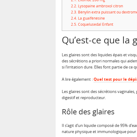
2.2.
Lysopaine ambroxol citron
2.3.
Bénylin extra puissant ou dextro
2.4.
La guaifénésine
2.5.
Coquelusedal Enfant
Qu’est-ce que la g
Les glaires sont des liquides épais et visq
des sécrétions a priori normales qui aiden
si l’irritation dure. Elles font partie de c
A lire également :
Quel test pour le dépi
Les glaires sont des sécrétions vaginales
digestif et reproducteur.
Rôle des glaires
Il s’agit d’un liquide composé de 95% d’ea
nature physique et immunologique pour emp