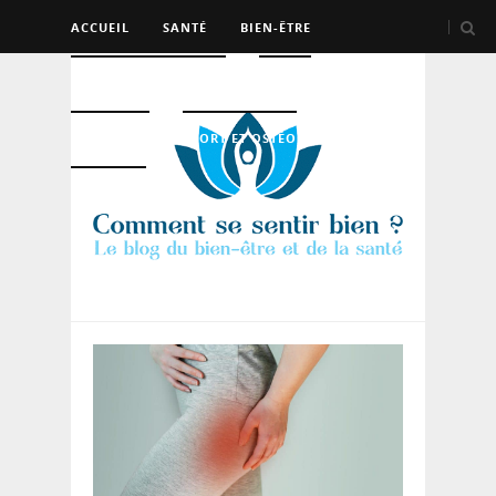
ACCUEIL
SANTÉ
BIEN-ÊTRE
PSYCHO ET DEV PERSO
BEAUTÉ
NUTRITION
SPORT ET OSTÉO
LOGEMENT