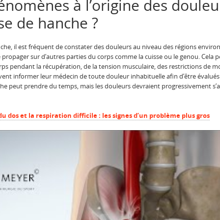
énomènes à l’origine des douleur
se de hanche ?
he, il est fréquent de constater des douleurs au niveau des régions enviro
 propager sur d’autres parties du corps comme la cuisse ou le genou. Cela 
 corps pendant la récupération, de la tension musculaire, des restrictions de 
ivent informer leur médecin de toute douleur inhabituelle afin d’être évalués
e peut prendre du temps, mais les douleurs devraient progressivement s’at
u dos et la respiration difficile : les signes d’un problème plus gros