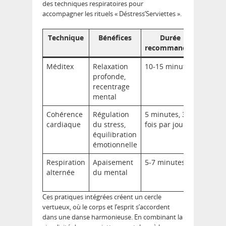
des techniques respiratoires pour
accompagner les rituels « Déstress’Serviettes ».
Technique
Bénéfices
Durée
Compl
recommandée
Méditex
Relaxation
10-15 minutes
Plis Pai
profonde,
Respir
recentrage
altern
mental
Cohérence
Régulation
5 minutes, 3
ZendPl
cardiaque
du stress,
fois par jour
Médit
équilibration
émotionnelle
Respiration
Apaisement
5-7 minutes
Relaxa
alternée
du mental
progres
Paix
Ces pratiques intégrées créent un cercle
vertueux, où le corps et l’esprit s’accordent
dans une danse harmonieuse. En combinant la