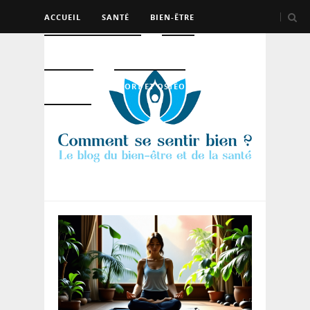
ACCUEIL
SANTÉ
BIEN-ÊTRE
PSYCHO ET DEV PERSO
BEAUTÉ
NUTRITION
SPORT ET OSTÉO
LOGEMENT