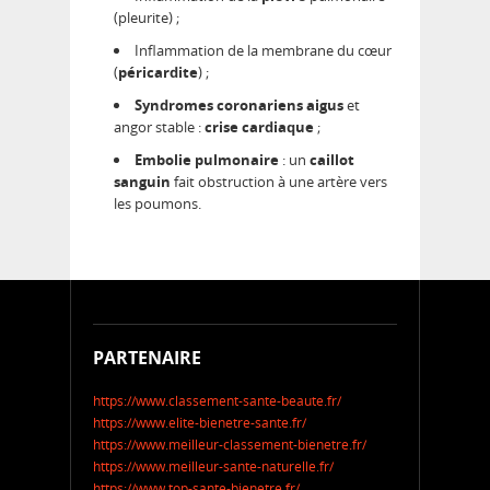
(pleurite) ;
Inflammation de la membrane du cœur
(
péricardite
) ;
Syndromes coronariens aigus
et
angor stable :
crise cardiaque
;
Embolie pulmonaire
: un
caillot
sanguin
fait obstruction à une artère vers
les poumons.
PARTENAIRE
https://www.classement-sante-beaute.fr/
https://www.elite-bienetre-sante.fr/
https://www.meilleur-classement-bienetre.fr/
https://www.meilleur-sante-naturelle.fr/
https://www.top-sante-bienetre.fr/