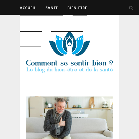
ACCUEIL
SANTÉ
BIEN-ÊTRE
PSYCHO ET DEV PERSO
BEAUTÉ
NUTRITION
SPORT ET OSTÉO
LOGEMENT