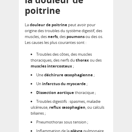
poitrine
La
douleur de poitrine
peut avoir pour
origine des troubles du système digestif, des
muscles, des
nerfs
, des
poumons
ou des os.
Les causes les plus courantes sont :
Troubles des côtes, des muscles
thoraciques, des nerfs du
thorax
ou des
muscles
intercostaux
;
Une
déchirure œsophagienne
;
Un
infarctus du myocarde
;
Dissection aortique
thoracique ;
Troubles digestifs : spasmes, maladie
ulcéreuse,
reflux œsophagien
, ou calculs
biliaires ;
Pneumothorax sous tension ;
Inflammation de la
plèvre
pulmonaire