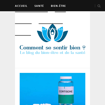
ACCUEIL
SANTÉ
BIEN-ÊTRE
PSYCHO ET DEV PERSO
BEAUTÉ
NUTRITION
SPORT ET OSTÉO
LOGEMENT