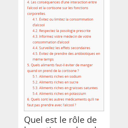
4.
Les conséquences d’une interaction entre
l’alcool et la cortisone sur les fonctions
corporelles.
4.1.
Évitez ou limitez la consommation
d’alcool
4.2.
Respectez la posologie prescrite
4.3.
Informez votre médecin de votre
consommation d’alcool
4.4.
Surveillez les effets secondaires
4.5.
Évitez de prendre des antibiotiques en
même temps
5.
Quels aliments faut-il éviter de manger
quand on prend de la cortisone ?
5.1.
Aliments riches en sodium
5.2.
Aliments riches en sucre
5.3.
Aliments riches en graisses saturées
5.4.
Aliments riches en potassium
6.
Quels sont les autres médicaments qu’il ne
faut pas prendre avec l’alcool ?
Quel est le rôle de