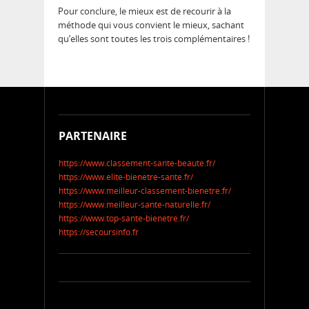
Pour conclure, le mieux est de recourir à la
méthode qui vous convient le mieux, sachant
qu’elles sont toutes les trois complémentaires !
PARTENAIRE
https://www.classement-sante-beaute.fr/
https://www.elite-bienetre-sante.fr/
https://www.meilleur-classement-bienetre.fr/
https://www.meilleur-sante-naturelle.fr/
https://www.top-sante-bienetre.fr/
https://secoursinfo.fr