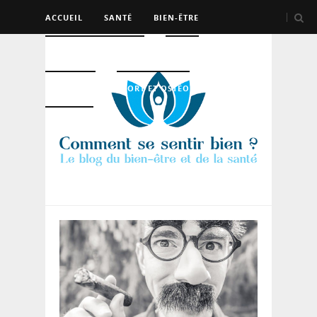
ACCUEIL
SANTÉ
BIEN-ÊTRE
PSYCHO ET DEV PERSO
BEAUTÉ
NUTRITION
SPORT ET OSTÉO
LOGEMENT