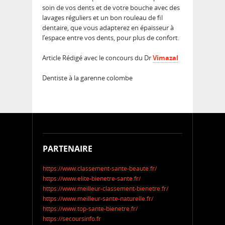
soin de vos dents et de votre bouche avec des
lavages réguliers et un bon rouleau de fil
dentaire, que vous adapterez en épaisseur à
l’espace entre vos dents, pour plus de confort.
Article Rédigé avec le concours du Dr
Vimazal
Dentiste à la garenne colombe
PARTENAIRE
https://www.classement-sante-beaute.fr/
https://www.elite-bienetre-sante.fr/
https://www.meilleur-classement-bienetre.fr/
https://www.meilleur-sante-naturelle.fr/
https://www.top-sante-bienetre.fr/
https://secoursinfo.fr