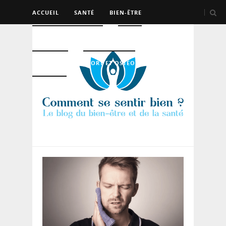
ACCUEIL
SANTÉ
BIEN-ÊTRE
PSYCHO ET DEV PERSO
BEAUTÉ
NUTRITION
SPORT ET OSTÉO
LOGEMENT