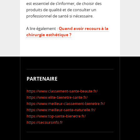
est essentiel de s’informer, de choisir des
produits de qualité et de consulter un
professionnel de santé si nécessaire.
A lire également :
Quand avoir recours à la
chirurgie esthétique ?
PARTENAIRE
https://www.classement-sante-beaute.fr/
https://www.elite-bienetre-sante.fr/
https://www.meilleur-classement-bienetre.fr/
https://www.meilleur-sante-naturelle.fr/
https://www.top-sante-bienetre.fr/
https://secoursinfo.fr