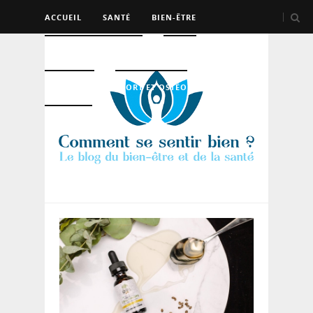
ACCUEIL
SANTÉ
BIEN-ÊTRE
PSYCHO ET DEV PERSO
BEAUTÉ
NUTRITION
SPORT ET OSTÉO
LOGEMENT