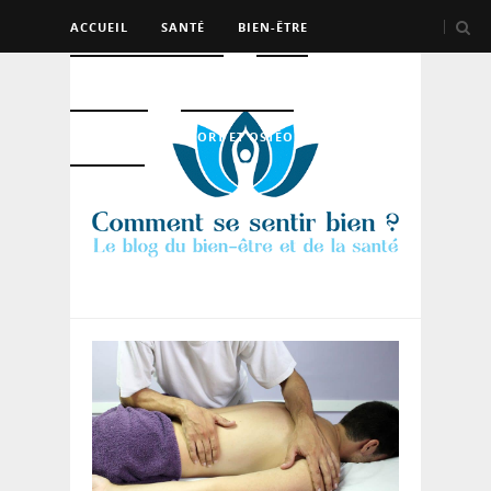
ACCUEIL
SANTÉ
BIEN-ÊTRE
PSYCHO ET DEV PERSO
BEAUTÉ
NUTRITION
SPORT ET OSTÉO
LOGEMENT