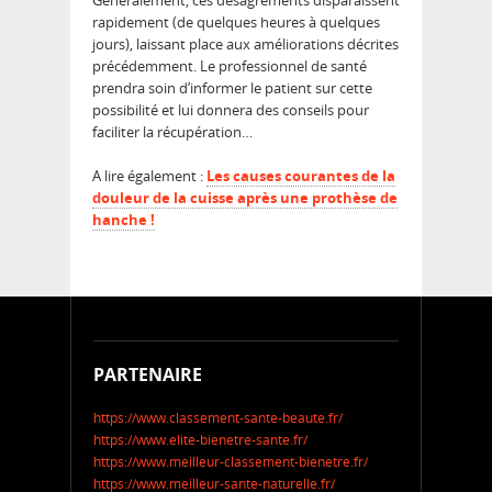
Généralement, ces désagréments disparaissent
rapidement (de quelques heures à quelques
jours), laissant place aux améliorations décrites
précédemment. Le professionnel de santé
prendra soin d’informer le patient sur cette
possibilité et lui donnera des conseils pour
faciliter la récupération…
A lire également :
Les causes courantes de la
douleur de la cuisse après une prothèse de
hanche !
PARTENAIRE
https://www.classement-sante-beaute.fr/
https://www.elite-bienetre-sante.fr/
https://www.meilleur-classement-bienetre.fr/
https://www.meilleur-sante-naturelle.fr/