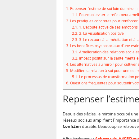
1.
Repenser l’estime de soi loin du miroir 
1.1.
Pourquoi éviter le reflet peut améli
2.
Les pratiques concrètes pour renforcer 
2.1.
1. L’écoute active de ses émotions
2.2.
2. La visualisation positive
2.3.
3. Le recours à la méditation et à l
3.
Les bénéfices psychosociaux d’une estime
3.1.
Amélioration des relations sociale
3.2.
Impact positif sur la santé mentale
4.
Les alternatives au miroir pour cultiver 
5.
Modifier sa relation à soi pour une esti
5.1.
Le processus de transformation pe
6.
Questions fréquentes pour soutenir votr
Repenser l’estime
Depuis des siècles, le miroir a occupé une
réseaux sociaux amplifient l’importance de
ConfiZen
durable. Beaucoup se retrouvent
A lire également :
Acheter du H4CBD sur 