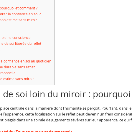
: pourquoi et comment ?
orer la confiance en soi ?
son estime sans miroir
a pleine conscience
 de soi libérée du reflet
s
sa confiance en soi au quotidien
me durable sans reflet
rsonnelle
e estime sans miroir
 de soi loin du miroir : pourquo
 place centrale dans la manière dont l’humanité se perçoit. Pourtant, dans le 
 l’apparence, cette focalisation sur le reflet peut devenir un frein considér
 piégés dans une spirale de jugements sévères sur leur apparence, ce qui frag
cbd.fr : Tout ce que vous devez savoir