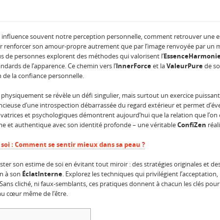
r influence souvent notre perception personnelle, comment retrouver une est
pour renforcer son amour-propre autrement que par l’image renvoyée par un 
s de personnes explorent des méthodes qui valorisent l’
EssenceHarmoni
andards de l’apparence. Ce chemin vers l’
InnerForce
et la
ValeurPure
de so
n de la confiance personnelle.
 physiquement se révèle un défi singulier, mais surtout un exercice puissa
lencieuse d’une introspection débarrassée du regard extérieur et permet d’éve
ovatrices et psychologiques démontrent aujourd’hui que la relation que l’o
ime et authentique avec son identité profonde – une véritable
ConfiZen
réal
soi : Comment se sentir mieux dans sa peau ?
er son estime de soi en évitant tout miroir : des stratégies originales et d
on à son
ÉclatInterne
. Explorez les techniques qui privilégient l’acceptation, 
 Sans cliché, ni faux-semblants, ces pratiques donnent à chacun les clés pou
au cœur même de l’être.