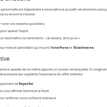
e personnelle est d’apprendre à reconnaître et accueillir ses émotions sans j
joie ou encore la tristesse.
 noter vos ressentis quotidiens.
pour apaiser l’esprit.
ur reconnaître vos sentiments : « Je ressens, donc je vis ».
r riche et bienveillant qui nourrit l’
InnerForce
et l’
ÉclatInterne
.
tive
iante et apaisée de soi-même apporte un soutien remarquable. En imaginan
e puissante qui supplante l’importance du reflet extérieur.
 rayonnant de
RayonSoi
.
 vous affichez l’estime et la fierté.
our renforcer votre confiance intérieure.