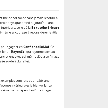
ime de soi solide sans jamais recourir à
miroir physique prend aujourd’hui une
e
intérieure, celle où la
BeautéIntérieure
i-même encourage à reconsidérer le rôle
nt pour gagner en
ConfianceEnMoi
. Ce
iller un
RayonSoi
qui rayonne bien au-
n entretient avec soi-même dépasse l’image
isée au-delà du reflet.
es exemples concrets pour bâtir une
l’écoute intérieure et la bienveillance
r s’aimer sans dépendre d’une image,