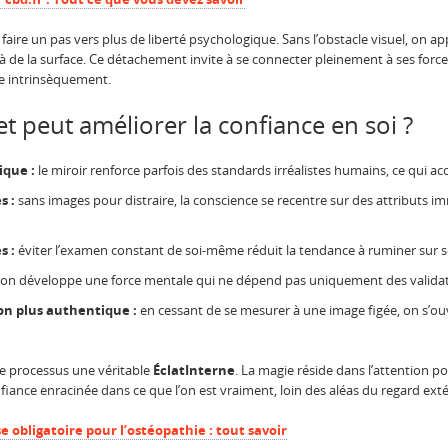
faire un pas vers plus de liberté psychologique. Sans l’obstacle visuel, on ap
 de la surface. Ce détachement invite à se connecter pleinement à ses forces
e intrinsèquement.
et peut améliorer la confiance en soi ?
ique :
le miroir renforce parfois des standards irréalistes humains, ce qui ac
s :
sans images pour distraire, la conscience se recentre sur des attributs imm
s :
éviter l’examen constant de soi-même réduit la tendance à ruminer sur s
on développe une force mentale qui ne dépend pas uniquement des validatio
n plus authentique :
en cessant de se mesurer à une image figée, on s’o
e processus une véritable
ÉclatInterne
. La magie réside dans l’attention po
iance enracinée dans ce que l’on est vraiment, loin des aléas du regard exté
 obligatoire pour l’ostéopathie : tout savoir