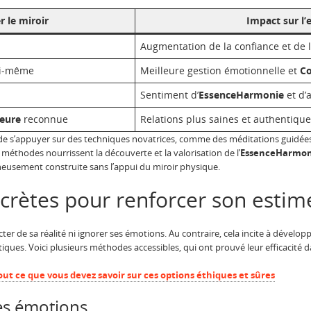
r le miroir
Impact sur l’
Augmentation de la confiance et de l
oi-même
Meilleure gestion émotionnelle et
Co
Sentiment d’
EssenceHarmonie
et d’
ieure
reconnue
Relations plus saines et authentique
 de s’appuyer sur des techniques novatrices, comme des méditations guidées
s méthodes nourrissent la découverte et la valorisation de l’
EssenceHarmon
neusement construite sans l’appui du miroir physique.
crètes pour renforcer son estim
ecter de sa réalité ni ignorer ses émotions. Au contraire, cela incite à dével
ques. Voici plusieurs méthodes accessibles, qui ont prouvé leur efficacité d
out ce que vous devez savoir sur ces options éthiques et sûres
ses émotions