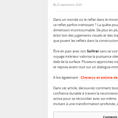
23 septembre 2025
Dans un monde où le reflet dans le miroi
ce reflet parfois trahissant ? La quête 
dimension incontournable. De plus en plu
éclot loin des jugements visuels et des st
que jouent les reflets dans la constructio
Être en paix avec son
SoiVrai
sans se voir
voyage intérieur valorise la puissance si
delà de la surface. Plusieurs approches n
et repose avant tout sur un dialogue int
A lire également :
Cheveux et estime de 
Dans cet article, découvrez comment boost
confiance durable à travers la reconnexi
active pour se réconcilier avec soi-même.
invitant à une transformation profonde, 
Contents