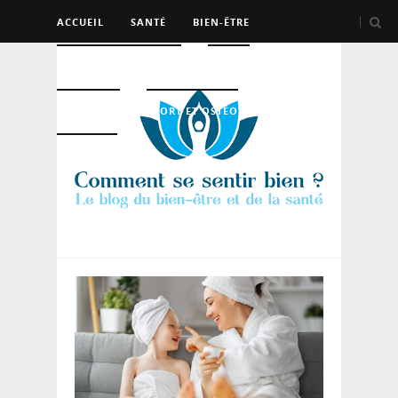
ACCUEIL
SANTÉ
BIEN-ÊTRE
PSYCHO ET DEV PERSO
BEAUTÉ
NUTRITION
SPORT ET OSTÉO
LOGEMENT