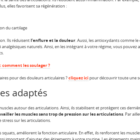
lus, elles favorisent sa régénération :
on du cartilage
on. Ils réduisent
l’enflure et la douleur
. Aussi, les antioxydants comme le
i analgésiques naturels. Ainsi, en les intégrant à votre régime, vous pouvez a
ts.
 : comment les soulager ?
res pour des douleurs articulaires ?
cliquez ici
pour découvrir toute une sé
ues adaptés
uscles autour des articulations. Ainsi, ils stabilisent et protègent ces dernièr
availler les muscles sans trop de pression sur les articulations
. Par aill
 stress sur les articulations.
uats, améliorent la fonction articulaire. En effet, ils renforcent les muscles
 aussi important d’ajouter des étirements à votre routine. Les étirements mainti