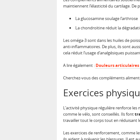
maintiennent l’élasticité du cartilage. De p
La glucosamine soulage l’arthrose
La chondroïtine réduit la dégradati
Les oméga-3 sont dans les huiles de poiss
anti-inflammatoires. De plus, ils sont auss
cela réduit l’usage d’analgésiques puissan
A lire également :
Douleurs articulaires
Cherchez-vous des compléments alimentai
Exercices physiq
L’activité physique régulière renforce les m
comme le vélo, sont conseillés. Ils font
tr
travailler tout le corps tout en réduisant le
Les exercices de renforcement, comme les sq
ils aident à prévenir les blessures. Il est