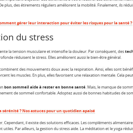
e plus, des étirements réguliers améliorent la mobilité. Finalement, ils rédui
comment gérer leur interaction pour éviter les risques pour la santé ?
tion du stress
nte la tension musculaire et intensifie la douleur. Par conséquent, des
tec
ofonde réduisent le stress. Elles améliorent aussi le bien-être général.
 combinent des mouvements doux avec la respiration. Ainsi, elles sont bénéfi
enforcent les muscles. En plus, elles favorisent une relaxation mentale. Cela pe
 un
bon sommeil aide à rester en bonne santé
. Mais, le manque de sommei
onnement de sommeil confortable. Adoptez aussi de bonnes habitudes de somm
 sérénité ? Nos astuces pour un quotidien apaisé
. Cependant, il existe des solutions efficaces. Les compléments alimentaires
t utiles. Par ailleurs, la gestion du stress aide. La méditation et le yoga ré