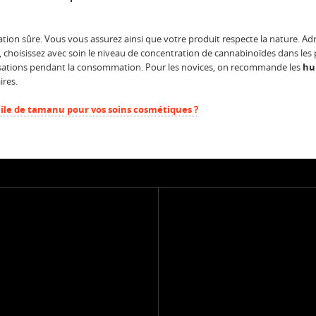
isation sûre. Vous vous assurez ainsi que votre produit respecte la nature. A
t, choisissez avec soin le niveau de concentration de cannabinoïdes dans les p
sensations pendant la consommation. Pour les novices, on recommande les
hu
ires.
ile de tamanu pour vos soins cosmétiques ?