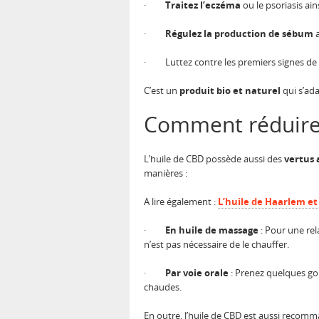
·
Traitez l’eczéma
ou le psoriasis ai
·
Régulez la production de sébum
·
Luttez contre les premiers signes de
C’est un
produit bio et naturel
qui s’ada
Comment réduire l
L’huile de CBD possède aussi des
vertus 
manières :
A lire également :
L’huile de Haarlem et 
·
En huile de massage
: Pour une rel
n’est pas nécessaire de le chauffer.
·
Par voie orale
: Prenez quelques gou
chaudes.
En outre, l’huile de CBD est aussi recomm