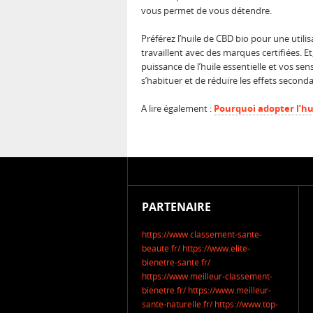
vous permet de vous détendre.
Préférez l’huile de CBD bio pour une util
travaillent avec des marques certifiées. E
puissance de l’huile essentielle et vos 
s’habituer et de réduire les effets seconda
A lire également :
Pourquoi adopter l’hu
PARTENAIRE
https://www.classement-sante-
beaute.fr/
https://www.elite-
bienetre-sante.fr/
https://www.meilleur-classement-
bienetre.fr/
https://www.meilleur-
sante-naturelle.fr/
https://www.top-