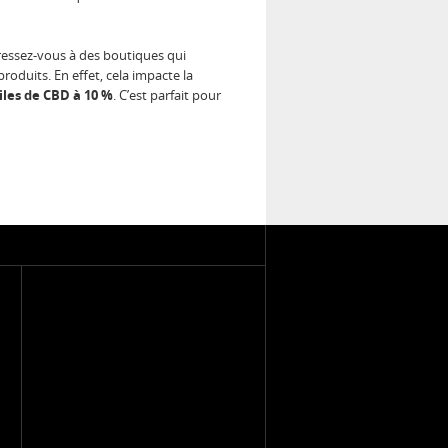
dressez-vous à des boutiques qui
roduits. En effet, cela impacte la
iles de CBD à 10 %
. C’est parfait pour