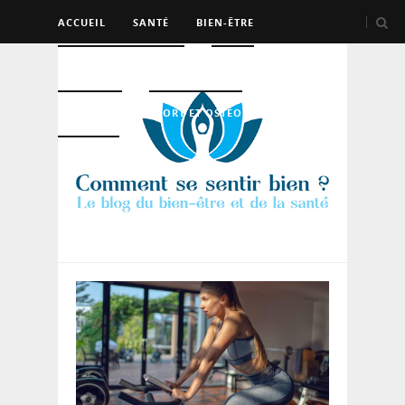
ACCUEIL
SANTÉ
BIEN-ÊTRE
PSYCHO ET DEV PERSO
BEAUTÉ
NUTRITION
SPORT ET OSTÉO
LOGEMENT