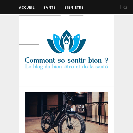
ACCUEIL
SANTÉ
BIEN-ÊTRE
PSYCHO ET DEV PERSO
BEAUTÉ
NUTRITION
SPORT ET OSTÉO
LOGEMENT