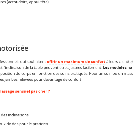
ires (accoudoirs, appui-tête)
motorisée
ofessionnels qui souhaitent
offrir un maximum de confort
à leurs client(e
 l’inclinaison de la table peuvent être ajustées facilement.
Les modèles h
osition du corps en fonction des soins pratiqués. Pour un soin ou un massa
 les jambes relevées pour davantage de confort.
assage sensuel pas cher ?
 des inclinaisons
aux de dos pour le praticien