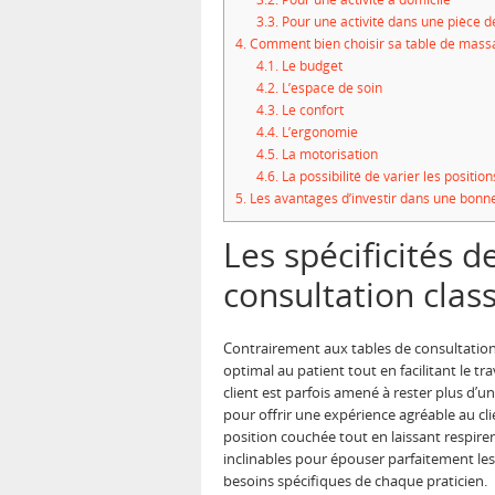
3.3.
Pour une activité dans une pièce d
4.
Comment bien choisir sa table de mass
4.1.
Le budget
4.2.
L’espace de soin
4.3.
Le confort
4.4.
L’ergonomie
4.5.
La motorisation
4.6.
La possibilité de varier les positio
5.
Les avantages d’investir dans une bonn
Les spécificités 
consultation clas
Contrairement aux tables de consultation 
optimal au patient tout en facilitant le tr
client est parfois amené à rester plus d’un
pour offrir une expérience agréable au clie
position couchée tout en laissant respir
inclinables pour épouser parfaitement le
besoins spécifiques de chaque praticien.