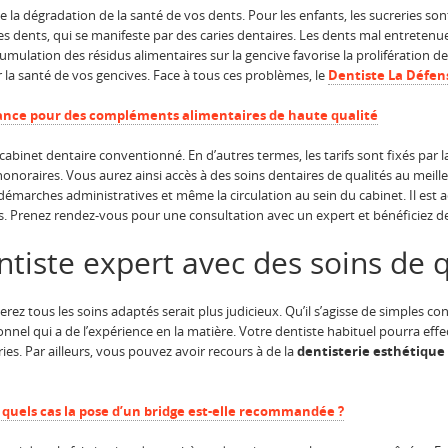
e la dégradation de la santé de vos dents. Pour les enfants, les sucreries so
 dents, qui se manifeste par des caries dentaires. Les dents mal entreten
mulation des résidus alimentaires sur la gencive favorise la prolifération des b
r la santé de vos gencives. Face à tous ces problèmes, le
Dentiste La Défen
nce pour des compléments alimentaires de haute qualité
cabinet dentaire conventionné. En d’autres termes, les tarifs sont fixés par
oraires. Vous aurez ainsi accès à des soins dentaires de qualités au meilleur
émarches administratives et même la circulation au sein du cabinet. Il est 
és. Prenez rendez-vous pour une consultation avec un expert et bénéficiez d
tiste expert avec des soins de q
rez tous les soins adaptés serait plus judicieux. Qu’il s’agisse de simples co
nnel qui a de l’expérience en la matière. Votre dentiste habituel pourra effec
ies. Par ailleurs, vous pouvez avoir recours à de la
dentisterie esthétique
s quels cas la pose d’un bridge est-elle recommandée ?