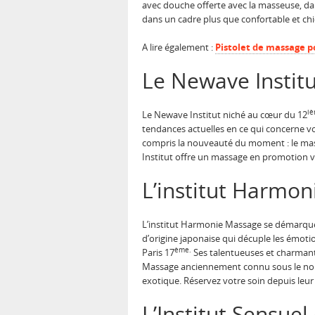
avec douche offerte avec la masseuse, da
dans un cadre plus que confortable et chi
A lire également :
Pistolet de massage po
Le Newave Institu
i
Le Newave Institut niché au cœur du 12
tendances actuelles en ce qui concerne vot
compris la nouveauté du moment : le mas
Institut offre un massage en promotion v
L’institut Harmo
L’institut Harmonie Massage se démarque 
d’origine japonaise qui décuple les émoti
ème.
Paris 17
Ses talentueuses et charman
Massage anciennement connu sous le nom 
exotique. Réservez votre soin depuis leu
L’Institut Sensuel