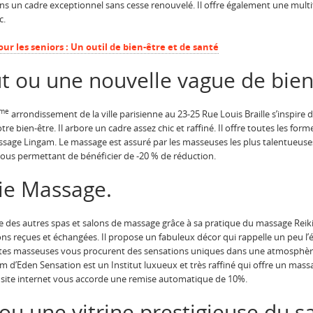
ns un cadre exceptionnel sans cesse renouvelé. Il offre également une mult
c.
ur les seniors : Un outil de bien-être et de santé
t ou une nouvelle vague de bien
ème
arrondissement de la ville parisienne au 23-25 Rue Louis Braille s’inspire 
re bien-être. Il arbore un cadre assez chic et raffiné. Il offre toutes les for
sage Lingam. Le massage est assuré par les masseuses les plus talentueuse
ous permettant de bénéficier de -20 % de réduction.
nie Massage.
des autres spas et salons de massage grâce à sa pratique du massage Reiki.
ons reçues et échangées. Il propose un fabuleux décor qui rappelle un peu l’
tes masseuses vous procurent des sensations uniques dans une atmosphère 
d’Eden Sensation est un Institut luxueux et très raffiné qui offre un mas
r site internet vous accorde une remise automatique de 10%.
 ou une vitrine prestigieuse du sa