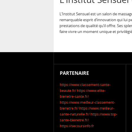
L’Institut Sensuel est un salon de massage
remarquable esprit d’innovation qui lui pe
prestations de qualité qu’il offre. Ses s
faire vivre un moment unique et privilégi
PARTENAIRE
https://www.classement-sante-
beaute.fr/
https://www.elite-
bienetre-sante.fr/
https://www.meilleur-classement-
bienetre.fr/
https://www.meilleur-
sante-naturelle.fr/
https://www.top-
sante-bienetre.fr/
https://secoursinfo.fr