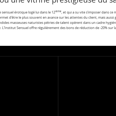
ième
 sensuel érotique logé lui dans le 12
, et qui a su vite s’imposer dans ce 
rmet d’être le plus souvent en avance sur les attentes du client, mais aussi 
plendides masseuses naturistes pétries de talent opèrent dans un cadre hygié
é. L’Institut Sensuel offre régulièrement des bons de réduction de -20% sur 