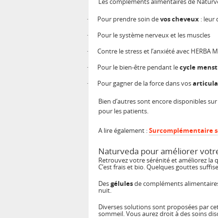
Les compléments alimentaires de Naturved
Pour prendre soin de
vos cheveux
: leur
·
Pour le système nerveux et les muscles
·
Contre le stress et l’anxiété avec HERBA 
·
Pour le bien-être pendant le
cycle menst
·
Pour gagner de la force dans vos
articul
·
Bien d’autres sont encore disponibles sur 
pour les patients.
A lire également :
Surcomplémentaire san
Naturveda pour améliorer vot
Retrouvez votre sérénité et améliorez la 
C’est frais et bio. Quelques gouttes suffis
Des
gélules
de compléments alimentaires 
nuit.
Diverses solutions sont proposées par cett
sommeil. Vous aurez droit à des soins discr