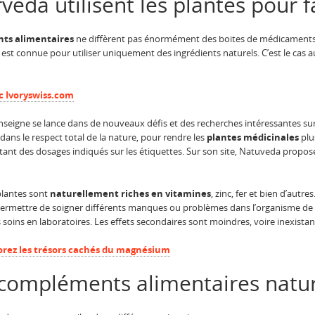
eda utilisent les plantes pour f
ts alimentaires
ne diffèrent pas énormément des boites de médicaments 
 est connue pour utiliser uniquement des ingrédients naturels. C’est le cas au
 Ivoryswiss.com
nseigne se lance dans de nouveaux défis et des recherches intéressantes sur l
dans le respect total de la nature, pour rendre les
plantes médicinales
plu
nt des dosages indiqués sur les étiquettes. Sur son site, Natuveda propose
 plantes sont
naturellement riches en vitamines
, zinc, fer et bien d’autr
 permettre de soigner différents manques ou problèmes dans l’organisme de 
s soins en laboratoires. Les effets secondaires sont moindres, voire inexistan
orez les trésors cachés du magnésium
 compléments alimentaires natur