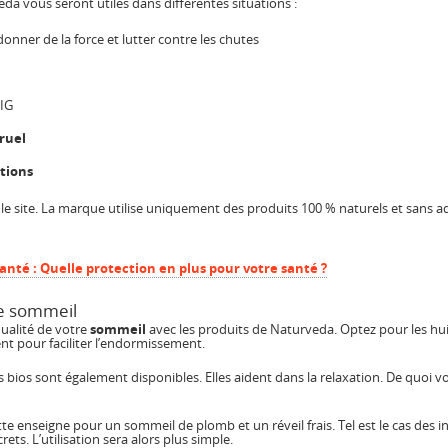
a vous seront utiles dans différentes situations :
 donner de la force et lutter contre les chutes
MIG
ruel
ations
le site. La marque utilise uniquement des produits 100 % naturels et sans ad
té : Quelle protection en plus pour votre santé ?
re sommeil
qualité de votre
sommeil
avec les produits de Naturveda. Optez pour les hui
ent pour faciliter l’endormissement.
bios sont également disponibles. Elles aident dans la relaxation. De quoi v
e enseigne pour un sommeil de plomb et un réveil frais. Tel est le cas des i
ets. L’utilisation sera alors plus simple.