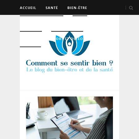
ACCUEIL
SANTÉ
BIEN-ÊTRE
PSYCHO ET DEV PERSO
BEAUTÉ
NUTRITION
SPORT ET OSTÉO
LOGEMENT