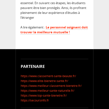
essentiel. En suivant ces étapes, les étudiants
peuvent être bien protégés. Ainsi, ils profitent
pleinement de leur expérience d’études à
l’étranger
A lire également :
Le personnel soignant doit
trouver la meilleure mutuelle !
PARTENAIRE
https://www.classement-sante-beaute.fr/
https://www.elite-bienetre-sante.fr/
https://www.meilleur-classement-bienetre.fr/
https://www.meilleur-sante-naturelle.fr/
https://www.top-sante-bienetre.fr/
https://secoursinfo.fr