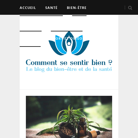
ACCUEIL
SANTÉ
BIEN-ÊTRE
PSYCHO ET DEV PERSO
BEAUTÉ
NUTRITION
SPORT ET OSTÉO
LOGEMENT