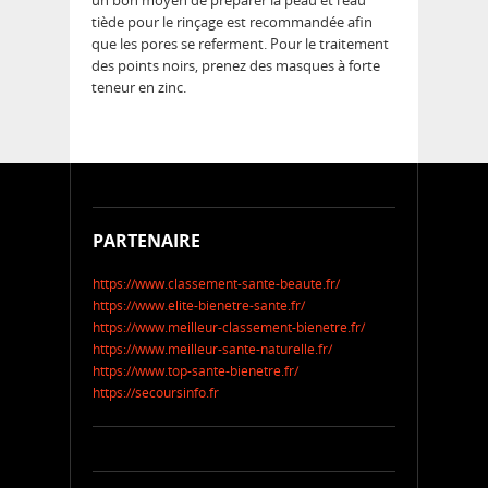
un bon moyen de préparer la peau et l’eau
tiède pour le rinçage est recommandée afin
que les pores se referment. Pour le traitement
des points noirs, prenez des masques à forte
teneur en zinc.
PARTENAIRE
https://www.classement-sante-beaute.fr/
https://www.elite-bienetre-sante.fr/
https://www.meilleur-classement-bienetre.fr/
https://www.meilleur-sante-naturelle.fr/
https://www.top-sante-bienetre.fr/
https://secoursinfo.fr