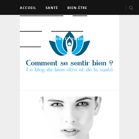
ACCUEIL
SANTÉ
BIEN-ÊTRE
PSYCHO ET DEV PERSO
BEAUTÉ
NUTRITION
SPORT ET OSTÉO
LOGEMENT