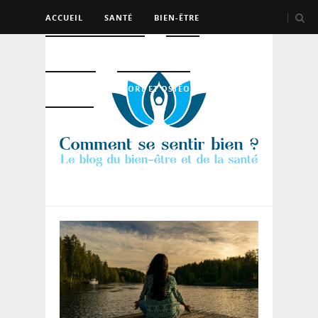
ACCUEIL
SANTÉ
BIEN-ÊTRE
PSYCHO ET DEV PERSO
BEAUTÉ
NUTRITION
SPORT ET OSTÉO
LOGEMENT