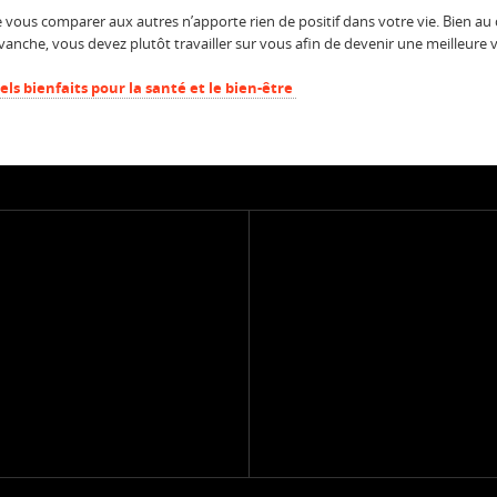
 vous comparer aux autres n’apporte rien de positif dans votre vie. Bien a
nche, vous devez plutôt travailler sur vous afin de devenir une meilleure 
ls bienfaits pour la santé et le bien-être