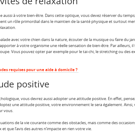
vités de relaxation
ipe aussi à votre bien-être. Dans cette optique, vous devez réserver du temps,
ouent un rôle primordial dans le maintien de la santé physique et surtout me
laxation.
balade avec votre chien dans la nature, écouter de la musique ou faire du ja
apporter à votre organisme une réelle sensation de bien-être. Par ailleurs, il 
groupe. Vous pouvez opter par exemple pour le tai-chi, le stretching ou des e
tudes requises pour une aide à domicile ?
ude positive
hologique, vous devrez aussi adopter une attitude positive. En effet, pensez 
ous adoptez une attitude positive, votre environnement le sera également. Ain
ur vous.
tuations de la vie courante comme des obstacles, mais comme des occasions d
ux et que l’avis des autres n’impacte en rien votre vie.