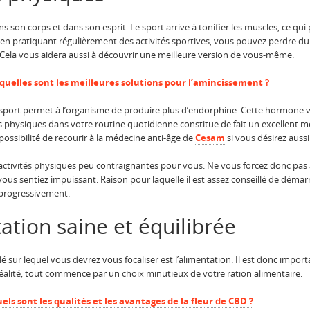
ns son corps et dans son esprit. Le sport arrive à tonifier les muscles, ce q
if, en pratiquant régulièrement des activités sportives, vous pouvez perdre du 
Cela vous aidera aussi à découvrir une meilleure version de vous-même.
 quelles sont les meilleures solutions pour l’amincissement ?
u sport permet à l’organisme de produire plus d’endorphine. Cette hormone 
vités physiques dans votre routine quotidienne constitue de fait un excellent
possibilité de recourir à la médecine anti-âge de
Cesam
si vous désirez aussi 
des activités physiques peu contraignantes pour vous. Ne vous forcez donc pa
 vous sentiez impuissant. Raison pour laquelle il est assez conseillé de démar
 progressivement.
ation saine et équilibrée
lé sur lequel vous devrez vous focaliser est l’alimentation. Il est donc impo
 réalité, tout commence par un choix minutieux de votre ration alimentaire.
uels sont les qualités et les avantages de la fleur de CBD ?