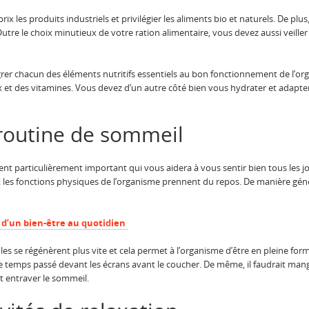
t prix les produits industriels et privilégier les aliments bio et naturels. De pl
Outre le choix minutieux de votre ration alimentaire, vous devez aussi veiller
er chacun des éléments nutritifs essentiels au bon fonctionnement de l’org
aux et des vitamines. Vous devez d’un autre côté bien vous hydrater et adapte
routine de sommeil
 particulièrement important qui vous aidera à vous sentir bien tous les jou
les fonctions physiques de l’organisme prennent du repos. De manière général
s d’un bien-être au quotidien
es se régénèrent plus vite et cela permet à l’organisme d’être en pleine for
 temps passé devant les écrans avant le coucher. De même, il faudrait mange
t entraver le sommeil.