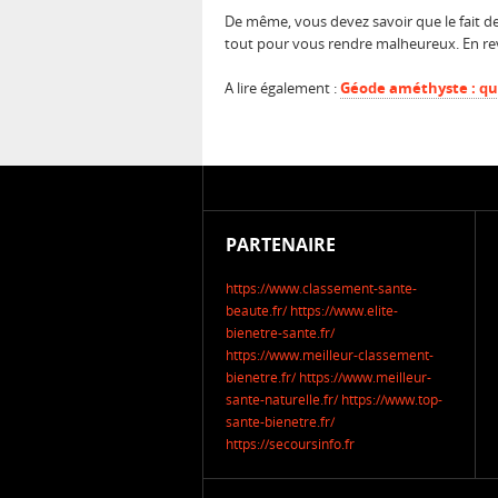
De même, vous devez savoir que le fait de
tout pour vous rendre malheureux. En reva
A lire également :
Géode améthyste : que
PARTENAIRE
https://www.classement-sante-
beaute.fr/
https://www.elite-
bienetre-sante.fr/
https://www.meilleur-classement-
bienetre.fr/
https://www.meilleur-
sante-naturelle.fr/
https://www.top-
sante-bienetre.fr/
https://secoursinfo.fr