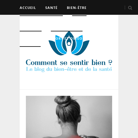
ACCUEIL
SANTÉ
BIEN-ÊTRE
PSYCHO ET DEV PERSO
BEAUTÉ
NUTRITION
SPORT ET OSTÉO
LOGEMENT