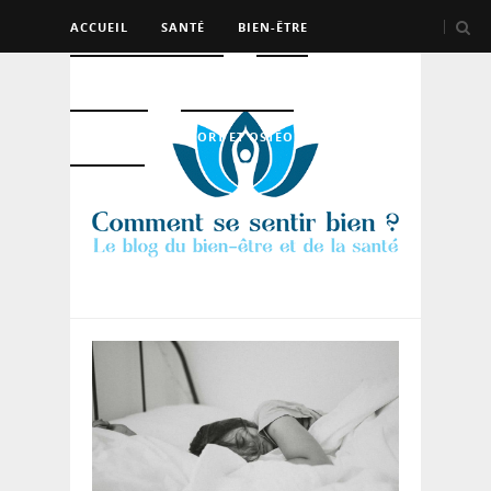
ACCUEIL
SANTÉ
BIEN-ÊTRE
PSYCHO ET DEV PERSO
BEAUTÉ
NUTRITION
SPORT ET OSTÉO
LOGEMENT