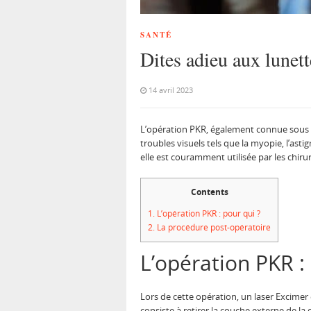
SANTÉ
Dites adieu aux lunett
14 avril 2023
L’opération PKR, également connue sous le
troubles visuels tels que la myopie, l’asti
elle est couramment utilisée par les chir
Contents
1.
L’opération PKR : pour qui ?
2.
La procédure post-opératoire
L’opération PKR :
Lors de cette opération, un laser Excimer 
consiste à retirer la couche externe de la 