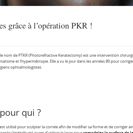
es grâce à l’opération PKR !
 nom de PTKR (Photorefractive Keratectomy) est une intervention chirurgical
gmatisme et l’hypermétropie. Elle a vu le jour dans les années 80 pour corriger 
urgiens ophtalmologistes.
 pour qui ?
est utilisé pour sculpter la cornée afin de modifier sa forme et de corriger a
cornée (épithélium) avant d’utiliser le laser pour
remodeler la surface de l