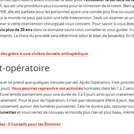
, qui est une procédure plus courante pour la correction de la vision. Bien 
PKR, elle est parfaite pour les personnes ayant une cornée plus fine ou cou
out le monde ne peut pas subir une telle intervention. Seuls un examen et u
er si cette intervention chirurgicale vous convient. Pour savoir si vous êtes
is plus de 20 ans
dans ce domaine saura vous conseiller et vous guider. Il 
énients. Le choix du procédé sera déterminé selon le bilan de faisabilité. En 
dos grâce à une civière dorsale orthopédique
t-opératoire
et ne prend que quelques minutes par œil. Après l’opération, il est possib
 jours.
Vous pourrez reprendre vos activités
normales dans les 1 à 2 sema
 d’une lentille pansement pour une durée de 3 à 5 jours ainsi qu’un traitemen
traitement. Pour le jour de l’opération, il n’est pas nécessaire d’être à jeun. A
uissement autour des lumières puissantes. Cela ne durera pas, rassurez-vous.
 lunettes
et vous verrez de nouveau le monde plus clair et plus beau, même 
s : 5 Conseils pour les Éliminer