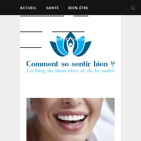
ACCUEIL
SANTÉ
BIEN-ÊTRE
PSYCHO ET DEV PERSO
BEAUTÉ
NUTRITION
SPORT ET OSTÉO
LOGEMENT