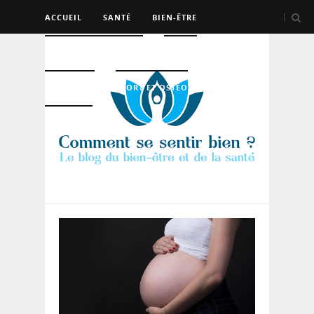
ACCUEIL
SANTÉ
BIEN-ÊTRE
PSYCHO ET DEV PERSO
BEAUTÉ
NUTRITION
SPORT ET OSTÉO
LOGEMENT