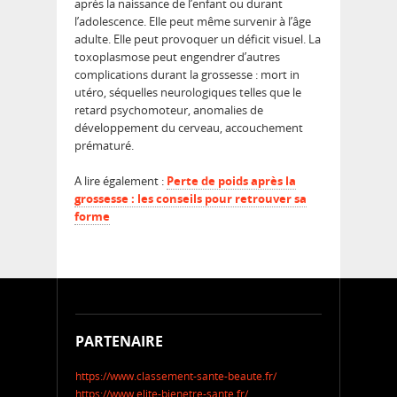
après la naissance de l’enfant ou durant
l’adolescence. Elle peut même survenir à l’âge
adulte. Elle peut provoquer un déficit visuel. La
toxoplasmose peut engendrer d’autres
complications durant la grossesse : mort in
utéro, séquelles neurologiques telles que le
retard psychomoteur, anomalies de
développement du cerveau, accouchement
prématuré.
A lire également :
Perte de poids après la
grossesse : les conseils pour retrouver sa
forme
PARTENAIRE
https://www.classement-sante-beaute.fr/
https://www.elite-bienetre-sante.fr/