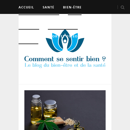
ACCUEIL
SANTÉ
BIEN-ÊTRE
PSYCHO ET DEV PERSO
BEAUTÉ
NUTRITION
SPORT ET OSTÉO
LOGEMENT