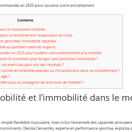
commandés en 2025 pour soutenir votre entraînement
Contents
 dans le mouvement contrôlé
é pour un entraînement respectueux du corps
s perturber l’immobilité naturelle
lité au quotidien selon les experts
ndés en 2025 pour soutenir votre entraînement à la mobilité
sont-ils essentiels pour bouger sans perturber l’immobilité ?
 ces exercices pour voir des résultats ?
s comme les kinésithérapeutes ou chiropraticiens dans cet entraînement ?
 âge ?
és pour accompagner les exercices de mobilité ?
bilité et l’immobilité dans le
a simple flexibilité musculaire, mais inclut l’ensemble des capacités articulai
 environnants. Denise Cervantès, experte en performance sportive, explicite 