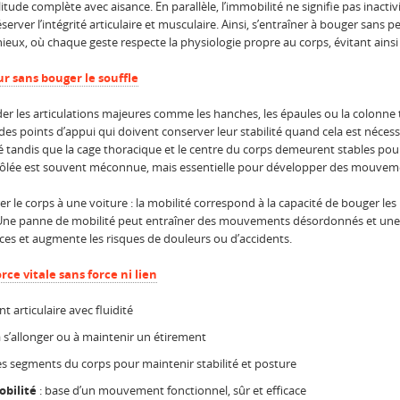
tude complète avec aisance. En parallèle, l’immobilité ne signifie pas inactivi
erver l’intégrité articulaire et musculaire. Ainsi, s’entraîner à bouger sans
ux, où chaque geste respecte la physiologie propre au corps, évitant ainsi 
ur sans bouger le souffle
er les articulations majeures comme les hanches, les épaules ou la colon
s points d’appui qui doivent conserver leur stabilité quand cela est nécess
ité tandis que la cage thoracique et le centre du corps demeurent stables pou
ntrôlée est souvent méconnue, mais essentielle pour développer des mouvemen
r le corps à une voiture : la mobilité correspond à la capacité de bouger les
bale. Une panne de mobilité peut entraîner des mouvements désordonnés et un
ces et augmente les risques de douleurs ou d’accidents.
rce vitale sans force ni lien
articulaire avec fluidité
à s’allonger ou à maintenir un étirement
es segments du corps pour maintenir stabilité et posture
obilité
: base d’un mouvement fonctionnel, sûr et efficace