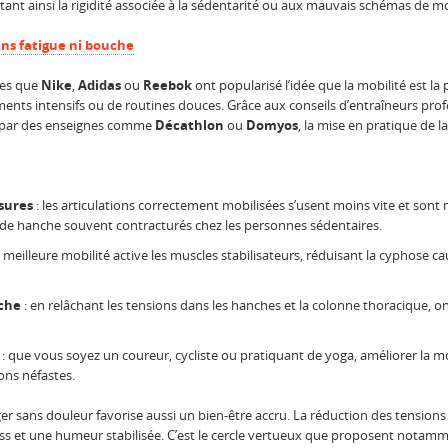
ant ainsi la rigidité associée à la sédentarité ou aux mauvais schémas de
ans fatigue ni bouche
les que
Nike
,
Adidas
ou
Reebok
ont popularisé l’idée que la mobilité est la 
nements intensifs ou de routines douces. Grâce aux conseils d’entraîneurs pr
 par des enseignes comme
Décathlon
ou
Domyos
, la mise en pratique de la
sures
: les articulations correctement mobilisées s’usent moins vite et son
de hanche souvent contracturés chez les personnes sédentaires.
 meilleure mobilité active les muscles stabilisateurs, réduisant la cyphose c
che
: en relâchant les tensions dans les hanches et la colonne thoracique, on 
: que vous soyez un coureur, cycliste ou pratiquant de yoga, améliorer la mo
ns néfastes.
sans douleur favorise aussi un bien-être accru. La réduction des tensions
ess et une humeur stabilisée. C’est le cercle vertueux que proposent not