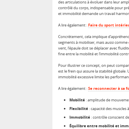
des articulations à évoluer dans leur ampli
contrôlé du corps, indispensable pour prés
et immobilité demande un travail harmonie
A lire également :
Faire du sport intérie
Concrètement, cela implique d’appréhend
segments à mobiliser, mais aussi comme de
vent, l’épaule doit se déplacer avec fluid
fine entre la mobilité et l’immobilité co
Pour illustrer ce concept, on peut compare
est le frein qui assure la stabilité glo
immobilité excessive limite les performan
A lire également :
Se reconnecter à sa fo
Mobilité
: amplitude de mouvement 
Flexibilité
: capacité des muscles 
Immobilité
: contrôle conscient d
Équilibre entre mobilité et imm