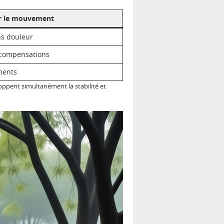
r le mouvement
ns douleur
s compensations
ements
ppent simultanément la stabilité et