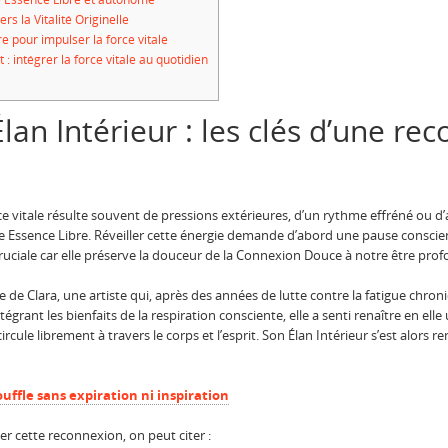
rs la Vitalité Originelle
e pour impulser la force vitale
: intégrer la force vitale au quotidien
lan Intérieur : les clés d’une re
 vitale résulte souvent de pressions extérieures, d’un rythme effréné ou d’at
e Essence Libre. Réveiller cette énergie demande d’abord une pause conscien
ruciale car elle préserve la douceur de la Connexion Douce à notre être prof
e Clara, une artiste qui, après des années de lutte contre la fatigue chro
ntégrant les bienfaits de la respiration consciente, elle a senti renaître en ell
cule librement à travers le corps et l’esprit. Son Élan Intérieur s’est alors 
uffle sans expiration ni inspiration
r cette reconnexion, on peut citer :