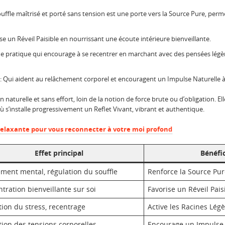
uffle maîtrisé et porté sans tension est une porte vers la Source Pure, permet
ise un Réveil Paisible en nourrissant une écoute intérieure bienveillante.
e pratique qui encourage à se recentrer en marchant avec des pensées légèr
: Qui aident au relâchement corporel et encouragent un Impulse Naturelle à
naturelle et sans effort, loin de la notion de force brute ou d’obligation. E
ù s’installe progressivement un Reflet Vivant, vibrant et authentique.
elaxante pour vous reconnecter à votre moi profond
Effet principal
Bénéfic
ment mental, régulation du souffle
Renforce la Source Pure
tration bienveillante sur soi
Favorise un Réveil Pais
ion du stress, recentrage
Active les Racines Légè
tion des tensions corporelles
Encourage un Impulse