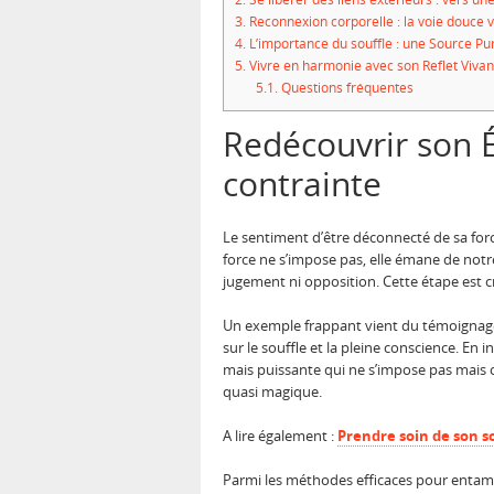
3.
Reconnexion corporelle : la voie douce ve
4.
L’importance du souffle : une Source Pur
5.
Vivre en harmonie avec son Reflet Vivant 
5.1.
Questions fréquentes
Redécouvrir son É
contrainte
Le sentiment d’être déconnecté de sa force
force ne s’impose pas, elle émane de notr
jugement ni opposition. Cette étape est c
Un exemple frappant vient du témoignage d
sur le souffle et la pleine conscience. En i
mais puissante qui ne s’impose pas mais cir
quasi magique.
A lire également :
Prendre soin de son so
Parmi les méthodes efficaces pour entame