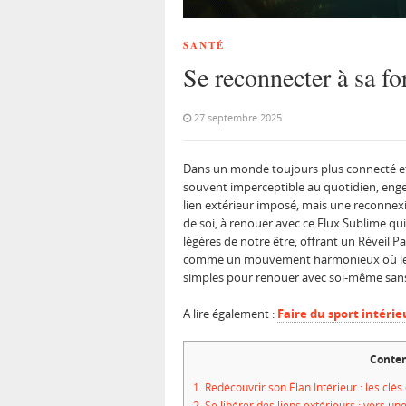
SANTÉ
Se reconnecter à sa for
27 septembre 2025
Dans un monde toujours plus connecté et
souvent imperceptible au quotidien, engen
lien extérieur imposé, mais une reconnexio
de soi, à renouer avec ce Flux Sublime qui 
légères de notre être, offrant un Réveil P
comme un mouvement harmonieux où les t
simples pour renouer avec soi-même sans av
A lire également :
Faire du sport intérie
Conten
1.
Redécouvrir son Élan Intérieur : les clé
2.
Se libérer des liens extérieurs : vers u