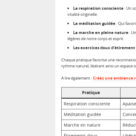
La respiration consciente
: Un so
vitalité originelle.
La méditation guidée
: Qui favor
La marche en pleine nature
: Un
légères de notre corps et esprit.
Les exercices doux d’étirement
Chaque pratique favorise une reconnexion 
rythme naturel, libérant ainsi un espace o
A lire également :
Créez une ambiance r
Pratique
Respiration consciente
Apaise
Méditation guidée
Concen
Marche en nature
Réduct
Étirements doux
Libéra