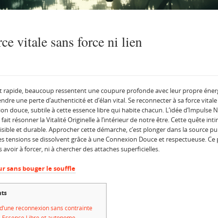
ce vitale sans force ni lien
 rapide, beaucoup ressentent une coupure profonde avec leur propre énergi
dre une perte d’authenticité et d’élan vital. Se reconnecter à sa force vita
n douce, subtile à cette essence libre qui habite chacun. L’idée d’Impulse Na
fait résonner la Vitalité Originelle à l’intérieur de notre être. Cette quête in
aisible et durable. Approcher cette démarche, c’est plonger dans la source pur
ensions se dissolvent grâce à une Connexion Douce et respectueuse. Ce p
oir à forcer, ni à chercher des attaches superficielles.
ur sans bouger le souffle
ts
s d’une reconnexion sans contrainte
ne Essence Libre et autonome