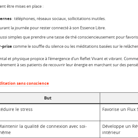
ent être mises en place :
ternes
: téléphones, réseaux sociaux, sollicitations inutiles.
urant la journée pour rester connecté à son Essence Libre.
ussi simples que prendre une tasse de thé consciencieusement pour favoriser
r-prise
comme le souffle du silence ou les méditations basées sur le relâche
tal et physique propice à l’émergence d’un Reflet Vivant et vibrant. Com
gulièrement à ses patients de recouvrir leur énergie en marchant sur des pens
éditation sans conscience
But
éduire le stress
Favorise un Flux
aintenir la qualité de connexion avec soi-
Développe un Réve
même
intérieur