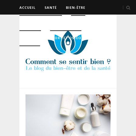
ACCUEIL
SANTÉ
BIEN-ÊTRE
PSYCHO ET DEV PERSO
BEAUTÉ
NUTRITION
SPORT ET OSTÉO
LOGEMENT