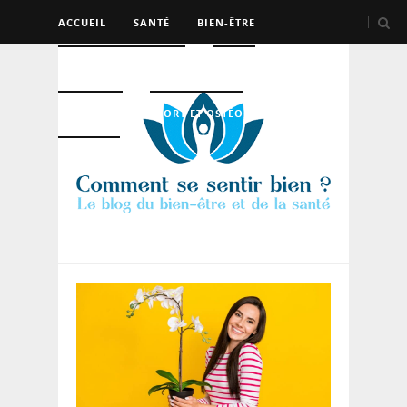
ACCUEIL
SANTÉ
BIEN-ÊTRE
PSYCHO ET DEV PERSO
BEAUTÉ
NUTRITION
SPORT ET OSTÉO
LOGEMENT