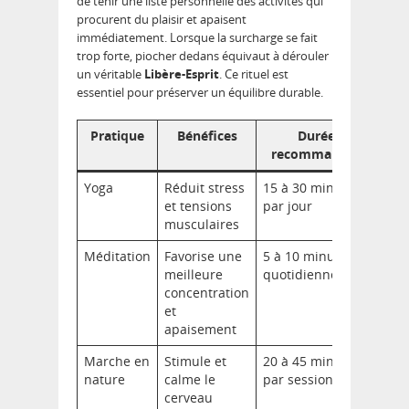
de tenir une liste personnelle des activités qui
procurent du plaisir et apaisent
immédiatement. Lorsque la surcharge se fait
trop forte, piocher dedans équivaut à dérouler
un véritable
Libère-Esprit
. Ce rituel est
essentiel pour préserver un équilibre durable.
Pratique
Bénéfices
Durée
recommandée
Yoga
Réduit stress
15 à 30 minutes
et tensions
par jour
musculaires
Méditation
Favorise une
5 à 10 minutes
meilleure
quotidiennement
concentration
et
apaisement
Marche en
Stimule et
20 à 45 minutes
nature
calme le
par session
cerveau