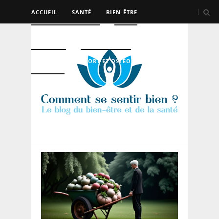
ACCUEIL
SANTÉ
BIEN-ÊTRE
PSYCHO ET DEV PERSO
BEAUTÉ
NUTRITION
SPORT ET OSTÉO
LOGEMENT