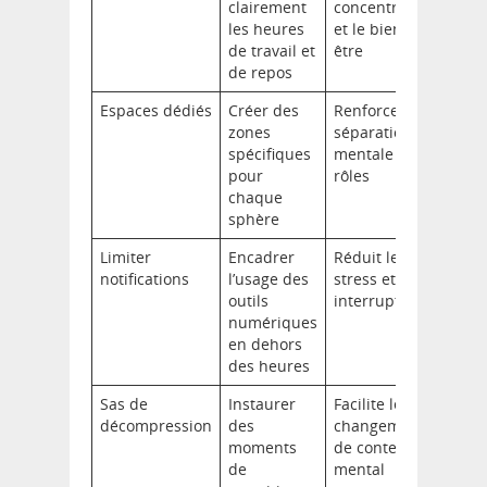
clairement
concentration
les heures
et le bien-
de travail et
être
de repos
Espaces dédiés
Créer des
Renforce la
zones
séparation
spécifiques
mentale des
pour
rôles
chaque
sphère
Limiter
Encadrer
Réduit le
notifications
l’usage des
stress et les
outils
interruptions
numériques
en dehors
des heures
Sas de
Instaurer
Facilite le
décompression
des
changement
moments
de contexte
de
mental