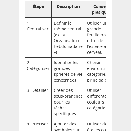
Étape
Description
Conseil
pratique
1.
Définir le
Utiliser une
Centraliser
thème central
grande
(ex : «
feuille pour
Organisation
offrir de
hebdomadaire
l’espace au
»)
cerveau
2.
Identifier les
Choisir
Catégoriser
grandes
environ 5
sphères de vie
catégories
concernées
principales
3. Détailler
Créer des
Utiliser
sous-branches
différentes
pour les
couleurs par
tâches
catégorie
spécifiques
4. Prioriser
Ajouter des
Utiliser des
symboles sur
étoiles ou