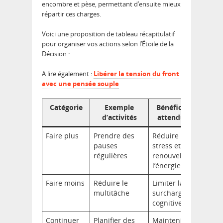
encombre et pèse, permettant d’ensuite mieux
répartir ces charges.
Voici une proposition de tableau récapitulatif
pour organiser vos actions selon l’Étoile de la
Décision :
A lire également :
Libérer la tension du front
avec une pensée souple
Catégorie
Exemple
Bénéfice
d’activités
attendu
Faire plus
Prendre des
Réduire le
pauses
stress et
régulières
renouveler
l’énergie
Faire moins
Réduire le
Limiter la
multitâche
surcharge
cognitive
Continuer
Planifier des
Maintenir