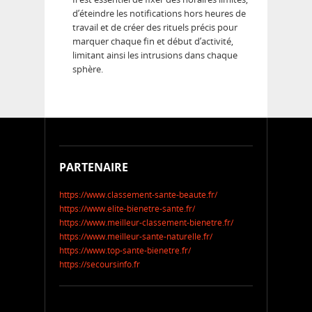
d’éteindre les notifications hors heures de
travail et de créer des rituels précis pour
marquer chaque fin et début d’activité,
limitant ainsi les intrusions dans chaque
sphère.
PARTENAIRE
https://www.classement-sante-beaute.fr/
https://www.elite-bienetre-sante.fr/
https://www.meilleur-classement-bienetre.fr/
https://www.meilleur-sante-naturelle.fr/
https://www.top-sante-bienetre.fr/
https://secoursinfo.fr