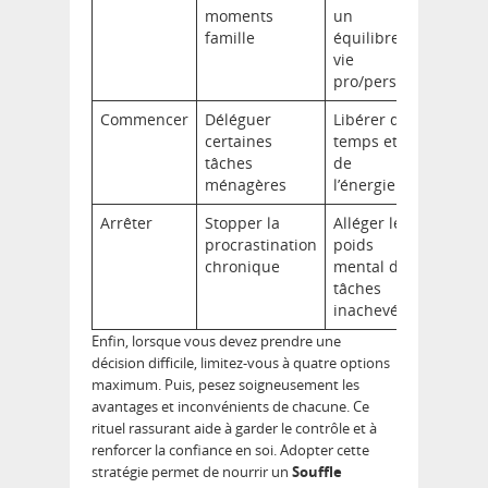
moments
un
famille
équilibre
vie
pro/perso
Commencer
Déléguer
Libérer du
certaines
temps et
tâches
de
ménagères
l’énergie
Arrêter
Stopper la
Alléger le
procrastination
poids
chronique
mental des
tâches
inachevées
Enfin, lorsque vous devez prendre une
décision difficile, limitez-vous à quatre options
maximum. Puis, pesez soigneusement les
avantages et inconvénients de chacune. Ce
rituel rassurant aide à garder le contrôle et à
renforcer la confiance en soi. Adopter cette
stratégie permet de nourrir un
Souffle