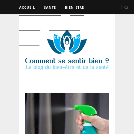
ACCUEIL
SANTÉ
BIEN-ÊTRE
PSYCHO ET DEV PERSO
BEAUTÉ
NUTRITION
SPORT ET OSTÉO
LOGEMENT