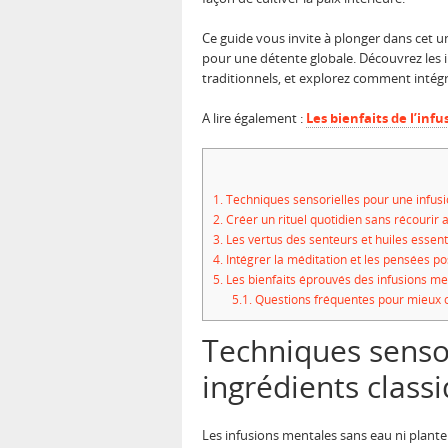
Ce guide vous invite à plonger dans cet 
pour une détente globale. Découvrez les ing
traditionnels, et explorez comment intégr
A lire également :
Les bienfaits de l’infu
1.
Techniques sensorielles pour une infusi
2.
Créer un rituel quotidien sans récourir 
3.
Les vertus des senteurs et huiles essenti
4.
Intégrer la méditation et les pensées po
5.
Les bienfaits éprouvés des infusions men
5.1.
Questions fréquentes pour mieux c
Techniques sensor
ingrédients class
Les infusions mentales sans eau ni plante