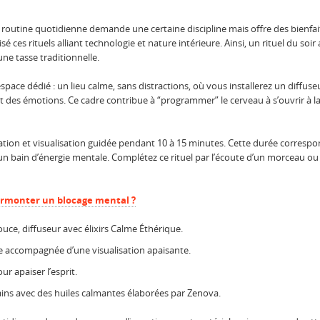
re routine quotidienne demande une certaine discipline mais offre des bienfa
es rituels alliant technologie et nature intérieure. Ainsi, un rituel du soi
ne tasse traditionnelle.
espace dédié : un lieu calme, sans distractions, où vous installerez un diffus
t des émotions. Ce cadre contribue à “programmer” le cerveau à s’ouvrir à 
ration et visualisation guidée pendant 10 à 15 minutes. Cette durée corresp
 en un bain d’énergie mentale. Complétez ce rituel par l’écoute d’un morcea
rmonter un blocage mental ?
ouce, diffuseur avec élixirs Calme Éthérique.
 accompagnée d’une visualisation apaisante.
r apaiser l’esprit.
ns avec des huiles calmantes élaborées par Zenova.