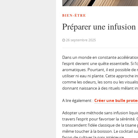
BIEN-ÊTRE
Préparer une infusion 
26 septembre 2025
Dans un monde en constante accélération,
l’esprit devient une quête essentielle. S
aromatiques. Pourtant, il est possible de 
utiliser ni eau ni plante. Cette approche i
comme les odeurs, les sons ou les visualis
donnant naissance à des rituels mêlant in
A lire également :
Créer une bulle prote
Adopter une méthode sans infusion liquide 
travers l’esprit pour favoriser la séréni
transcendent l’idée classique de la tisan
même toucher à la boisson. Le cocktail su
façon de cultiver la paix intérieure.