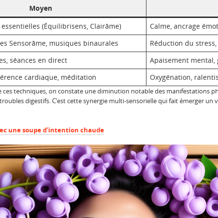
Moyen
 essentielles (Équilibrisens, Clairâme)
Calme, ancrage émot
es Sensorâme, musiques binaurales
Réduction du stress,
es, séances en direct
Apaisement mental, g
érence cardiaque, méditation
Oxygénation, ralent
e ces techniques, on constate une diminution notable des manifestations phy
troubles digestifs. C’est cette synergie multi-sensorielle qui fait émerger un 
vec une soupe d’intention chaude