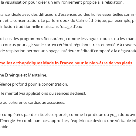
 et la visualisation pour créer un environnement propice à la relaxation.
biance idéale avec des diffuseurs d’essences ou des huiles essentielles comme
ent et la concentration. Le parfum doux du Calme Éthérique, par exemple, 
ne infusion traditionnelle mais sans l’usage d’eau.
ux issus des programmes Sensorâme, comme les vagues douces ou les chants 
 conçus pour agir sur le cortex cérébral, régulant stress et anxiété à traver
 de respiration permet un voyage intérieur méditatif comparé à la dégustati
emelles orthopédiques Made in France pour le bien-être de vos pieds
lme Éthérique et Mentaline.
lence profond pour la concentration.
 le mental (via applications ou séances dédiées).
e ou cohérence cardiaque associées.
e complétées par des rituels corporels, comme la pratique du yoga doux avec 
 d’énergie. En combinant ces approches, l’expérience devient une véritable in
rable.