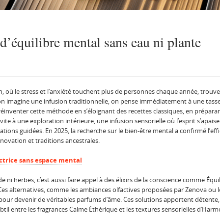
d’équilibre mental sans eau ni plante
 où le stress et l’anxiété touchent plus de personnes chaque année, trouv
i l’on imagine une infusion traditionnelle, on pense immédiatement à une tas
réinventer cette méthode en s’éloignant des recettes classiques, en préparan
nvite à une exploration intérieure, une infusion sensorielle où l’esprit s’apai
ations guidées. En 2025, la recherche sur le bien-être mental a confirmé l’eff
novation et traditions ancestrales.
ctrice sans espace mental
ni herbes, c’est aussi faire appel à des élixirs de la conscience comme Équil
té. Ces alternatives, comme les ambiances olfactives proposées par Zenova o
e pour devenir de véritables parfums d’âme. Ces solutions apportent détente
btil entre les fragrances Calme Éthérique et les textures sensorielles d’Harm