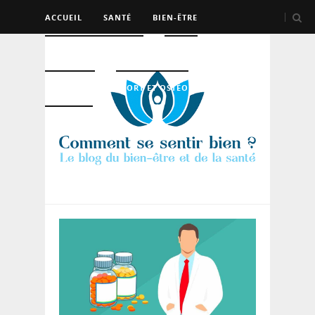
ACCUEIL
SANTÉ
BIEN-ÊTRE
PSYCHO ET DEV PERSO
BEAUTÉ
NUTRITION
SPORT ET OSTÉO
LOGEMENT