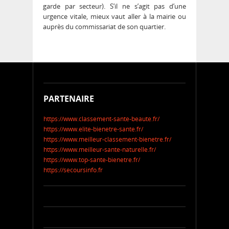
garde par secteur). S’il ne s’agit pas d’une
urgence vitale, mieux vaut aller à la mairie ou
auprès du commissariat de son quartier.
PARTENAIRE
https://www.classement-sante-beaute.fr/
https://www.elite-bienetre-sante.fr/
https://www.meilleur-classement-bienetre.fr/
https://www.meilleur-sante-naturelle.fr/
https://www.top-sante-bienetre.fr/
https://secoursinfo.fr