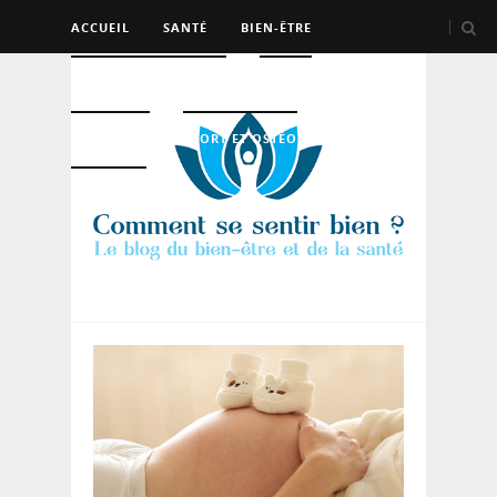
ACCUEIL
SANTÉ
BIEN-ÊTRE
PSYCHO ET DEV PERSO
BEAUTÉ
NUTRITION
SPORT ET OSTÉO
LOGEMENT