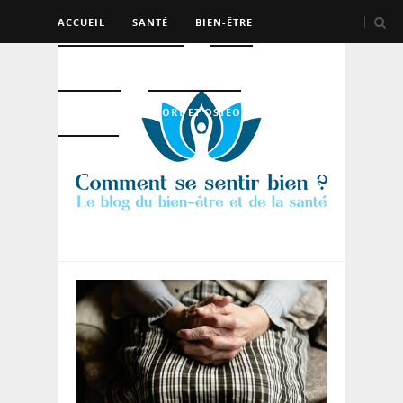
ACCUEIL
SANTÉ
BIEN-ÊTRE
PSYCHO ET DEV PERSO
BEAUTÉ
NUTRITION
SPORT ET OSTÉO
LOGEMENT