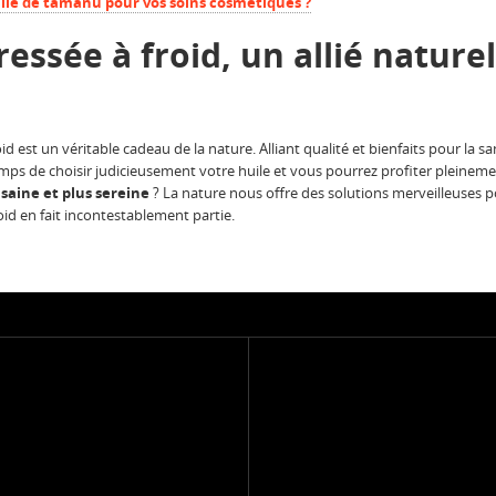
ile de tamanu pour vos soins cosmétiques ?
ressée à froid, un allié nature
oid est un véritable cadeau de la nature. Alliant qualité et bienfaits pour la 
mps de choisir judicieusement votre huile et vous pourrez profiter pleineme
 saine et plus sereine
? La nature nous offre des solutions merveilleuses p
roid en fait incontestablement partie.