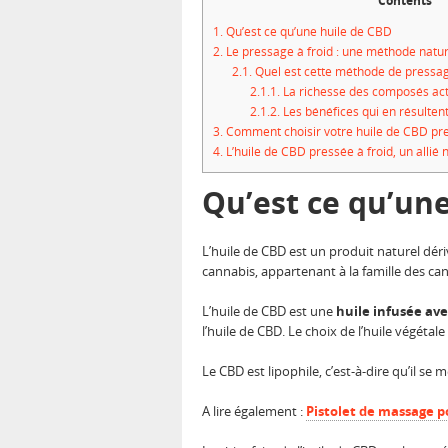
Contents
1.
Qu’est ce qu’une huile de CBD
2.
Le pressage à froid : une méthode natur
2.1.
Quel est cette méthode de pressage
2.1.1.
La richesse des composés act
2.1.2.
Les bénéfices qui en résulten
3.
Comment choisir votre huile de CBD pres
4.
L’huile de CBD pressée à froid, un allié 
Qu’est ce qu’un
L’huile de CBD est un produit naturel déri
cannabis, appartenant à la famille des ca
L’huile de CBD est une
huile infusée av
l’huile de CBD. Le choix de l’huile végéta
Le CBD est lipophile, c’est-à-dire qu’il se
A lire également :
Pistolet de massage po