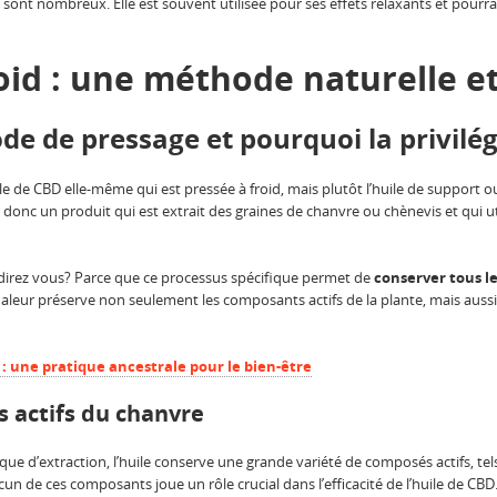
té sont nombreux. Elle est souvent utilisée pour ses effets relaxants et pour
oid : une méthode naturelle e
de de pressage et pourquoi la privilég
’huile de CBD elle-même qui est pressée à froid, mais plutôt l’huile de support
t donc un produit qui est extrait des graines de chanvre ou chènevis et qui u
direz vous? Parce que ce processus spécifique permet de
conserver tous le
e chaleur préserve non seulement les composants actifs de la plante, mais au
 : une pratique ancestrale pour le bien-être
 actifs du chanvre
e d’extraction, l’huile conserve une grande variété de composés actifs, tels 
n de ces composants joue un rôle crucial dans l’efficacité de l’huile de CBD