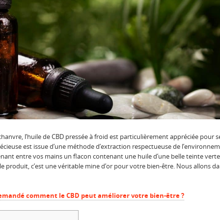
anvre, l’huile de CBD pressée à froid est particulièrement appréciée pour 
écieuse est issue d’une méthode d’extraction respectueuse de l’environnemen
enant entre vos mains un flacon contenant une huile d’une belle teinte vert
e produit, c’est une véritable mine d’or pour votre bien-être. Nous allons da
demandé comment le CBD peut améliorer votre bien-être ?