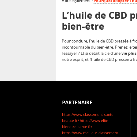
A lire également :
Pourquoi adopter l’hu
L’huile de CBD p
bien-être
Pour conclure, l’huile de CBD pressée à fr
incontournable du bien-être. Prenez le te
l’essayer ? Et si c’était la clé d’une
vie plus
notre esprit, et l’huile de CBD pressée à f
PARTENAIRE
https://www.classement-sante-
beaute.fr/
https://www.elite-
bienetre-sante.fr/
https://www.meilleur-classement-