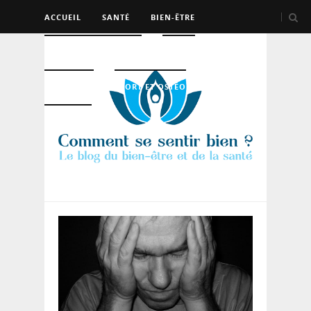
ACCUEIL
SANTÉ
BIEN-ÊTRE
PSYCHO ET DEV PERSO
BEAUTÉ
NUTRITION
SPORT ET OSTÉO
LOGEMENT