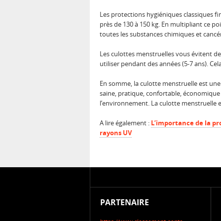
Les protections hygiéniques classiques fi
près de 130 à 150 kg. En multipliant ce po
toutes les substances chimiques et cancé
Les culottes menstruelles vous évitent de 
utiliser pendant des années (5-7 ans). Cela
En somme, la culotte menstruelle est une
saine, pratique, confortable, économique e
l’environnement. La culotte menstruelle 
A lire également :
L’importance de la pr
rayons UV
PARTENAIRE