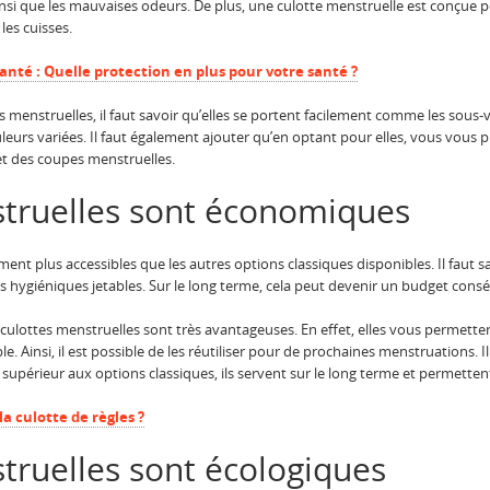
insi que les mauvaises odeurs. De plus, une culotte menstruelle est conçue pou
es cuisses.
té : Quelle protection en plus pour votre santé ?
es menstruelles, il faut savoir qu’elles se portent facilement comme les sous-
ouleurs variées. Il faut également ajouter qu’en optant pour elles, vous vou
 et des coupes menstruelles.
struelles sont économiques
ment plus accessibles que les autres options classiques disponibles. Il faut
s hygiéniques jetables. Sur le long terme, cela peut devenir un budget cons
 culottes menstruelles sont très avantageuses. En effet, elles vous permette
e. Ainsi, il est possible de les réutiliser pour de prochaines menstruations. Il
l supérieur aux options classiques, ils servent sur le long terme et permette
la culotte de règles ?
truelles sont écologiques