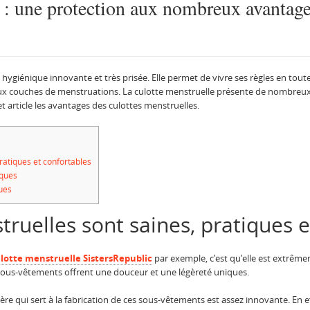
 : une protection aux nombreux avantag
 hygiénique innovante et très prisée. Elle permet de vivre ses règles en tout
aux couches de menstruations. La culotte menstruelle présente de nombreux
 article les avantages des culottes menstruelles.
ratiques et confortables
iques
ues
truelles sont saines, pratiques e
lotte menstruelle SistersRepublic
par exemple, c’est qu’elle est extrêmem
 sous-vêtements offrent une douceur et une légèreté uniques.
ière qui sert à la fabrication de ces sous-vêtements est assez innovante. En e