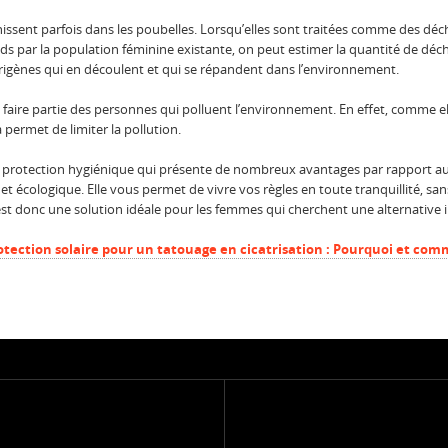
nissent parfois dans les poubelles. Lorsqu’elles sont traitées comme des dé
ids par la population féminine existante, on peut estimer la quantité de déche
rigènes qui en découlent et qui se répandent dans l’environnement.
faire partie des personnes qui polluent l’environnement. En effet, comme ell
 permet de limiter la pollution.
 protection hygiénique qui présente de nombreux avantages par rapport aux 
t écologique. Elle vous permet de vivre vos règles en toute tranquillité, sa
est donc une solution idéale pour les femmes qui cherchent une alternative
otection solaire pour un tatouage en cicatrisation : Pourquoi et co