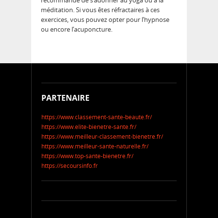
méditation. Si vous êtes réfractaires à ces
exercices, vous pouvez opter pour l’hypnose
ou encore l’acuponcture.
PARTENAIRE
https://www.classement-sante-beaute.fr/
https://www.elite-bienetre-sante.fr/
https://www.meilleur-classement-bienetre.fr/
https://www.meilleur-sante-naturelle.fr/
https://www.top-sante-bienetre.fr/
https://secoursinfo.fr