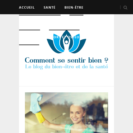
ACCUEIL
SANTÉ
BIEN-ÊTRE
PSYCHO ET DEV PERSO
BEAUTÉ
NUTRITION
SPORT ET OSTÉO
LOGEMENT